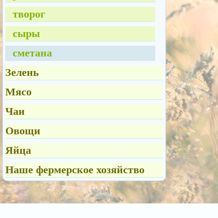
творог
сыры
сметана
Зелень
Мясо
Чаи
Овощи
Яйца
Наше фермерское хозяйство
© http://naturalnoe-fermerskoe.ru 2018. Все права защищены. Перепечатка материалов
возможна только с письменного разрешения владельцев сайта.