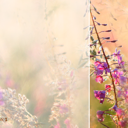
но:
1