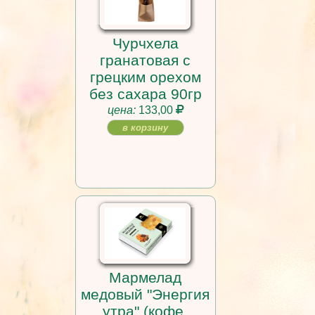
Чурчхела
гранатовая с
грецким орехом
без сахара 90гр
цена:
133,00
в корзину
Мармелад
медовый "Энергия
утра" (кофе,