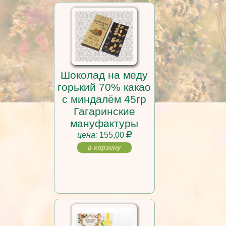
Шоколад на меду
горький 70% какао
с миндалём 45гр
Гагаринские
мануфактуры
цена:
155,00
в корзину