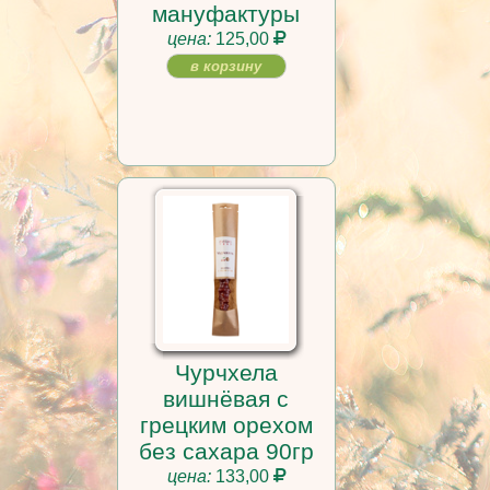
мануфактуры
цена:
125,00
в корзину
Чурчхела
вишнёвая с
грецким орехом
без сахара 90гр
цена:
133,00