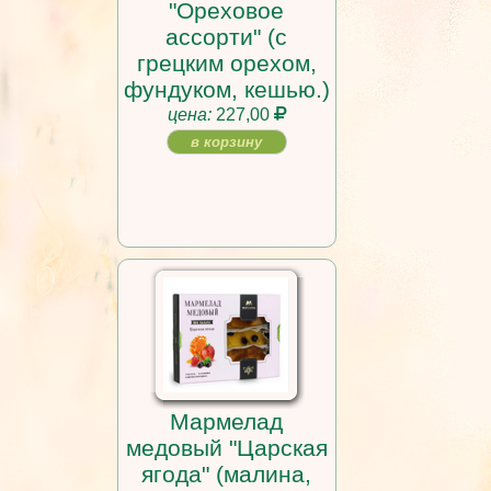
"Ореховое
ассорти" (с
грецким орехом,
фундуком, кешью.)
цена:
227,00
в корзину
Мармелад
медовый "Царская
ягода" (малина,