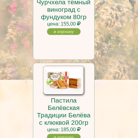
Чурчхела тёмный
виноград с
фундуком 80гр
цена:
155,00
в корзину
Пастила
Белёвская
Традиции Белёва
с клюквой 200гр
цена:
185,00
в корзину