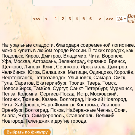
Вс
<<<
<
1
2
3
4
5
6
>
>>>
на
Натуральные сладости, благодаря современной логистике,
можно купить в любом городе России. В таких городах, как
Подольск, Киров, Дмитров, Владимир, Чита, Воронеж,
Уфа, Москва, Астрахань, Зеленоград, Фрязино, Брянск,
Щёлково, Липецк, Клин, Серпухов, Ярославль, Дмитров,
Челябинск, Югра, Балашиха, Мытищи, Одинцово, Королёв,
Нефтеюганск, Петрозаводск, Ульяновск, Самара, Омск,
Тула, Саратов, Екатеринбург, Троицк, Тверь, Томск,
Новосибирск, Тамбов, Сургут, Санкт-Петербург, Мурманск,
Пенза, Коломна, Сергиев-Посад, Истр, Московский,
Ногинск, Тюмень, Казань, Волгоград, Нижний Новгород,
Чита, Хабаровск, Наро-Фоминск, Кострома, Иваново,
Оренбург, Волгоград, Псков, Набережные Челны, Сочи,
Анапа, Ялта, Симферополь, Ставрополь, Великий
Новгород, Геленджик и другие города.
Выбрать по фильтру