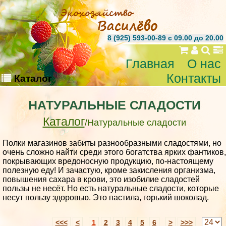
8 (925) 593-00-89 c 09.00 до 20.00
Главная
О нас
Контакты
Каталог
НАТУРАЛЬНЫЕ СЛАДОСТИ
Каталог
/Натуральные сладости
Полки магазинов забиты разнообразными сладостями, но
очень сложно найти среди этого богатства ярких фантиков,
покрывающих вредоносную продукцию, по-настоящему
полезную еду! И зачастую, кроме закисления организма,
повышения сахара в крови, это изобилие сладостей
пользы не несёт. Но есть натуральные сладости, которые
несут пользу здоровью. Это пастила, горький шоколад.
<<<
<
1
2
3
4
5
6
>
>>>