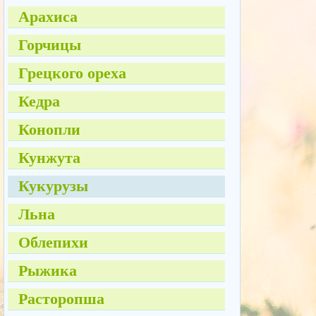
Арахиса
Горчицы
Грецкого ореха
Кедра
Конопли
Кунжута
Кукурузы
Льна
Облепихи
Рыжика
Расторопша