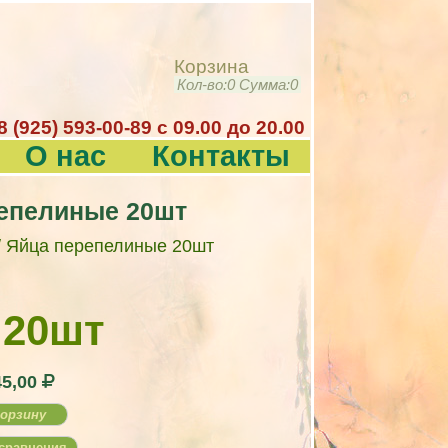
Корзина
Кол-во:
0
Сумма:
0
8 (925) 593-00-89 c 09.00 до 20.00
О нас
Контакты
епелиные 20шт
/ Яйца перепелиные 20шт
 20шт
45,00
корзину
сравнения