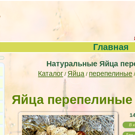
Главная
Натуральные Яйца пер
Каталог
Яйца
перепелиные
/
/
Яйца перепелиные
1
В 
Для 